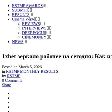
RSTMP AWARDS
SUBMIT
RESULTS
Cinema Vérité
REVIEWS
INTERVIEWS
DEEP FOCUS
CINEMONEY
NEWS
1xbet зеркало рабочее на сегодня: Как
Posted on
March 5, 2026
in
RSTMP MONTHLY RESULTS
by
RSTMP
0 Comments
Share