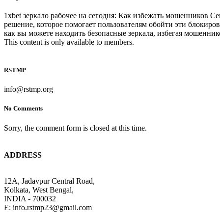
1xbet зеркало рабочее на сегодня: Как избежать мошенников Се
решение, которое помогает пользователям обойти эти блокиров
как вы можете находить безопасные зеркала, избегая мошенников
This content is only available to members.
RSTMP
info@rstmp.org
No Comments
Sorry, the comment form is closed at this time.
ADDRESS
12A, Jadavpur Central Road,
Kolkata, West Bengal,
INDIA - 700032
E: info.rstmp23@gmail.com